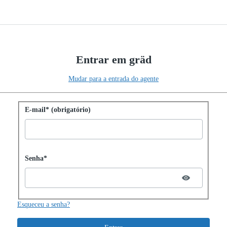
Entrar em gräd
Mudar para a entrada do agente
Entrar com senha
E-mail* (obrigatório)
Password hidden
Senha*
Esqueceu a senha?