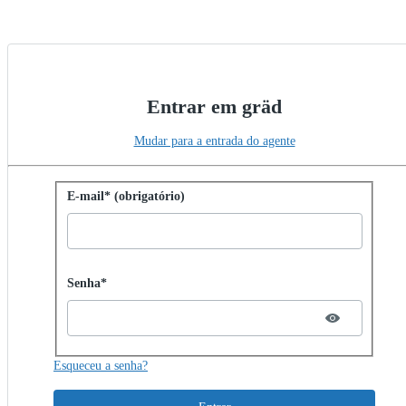
Entrar em gräd
Mudar para a entrada do agente
Entrar com senha
E-mail* (obrigatório)
Password hidden
Senha*
Esqueceu a senha?