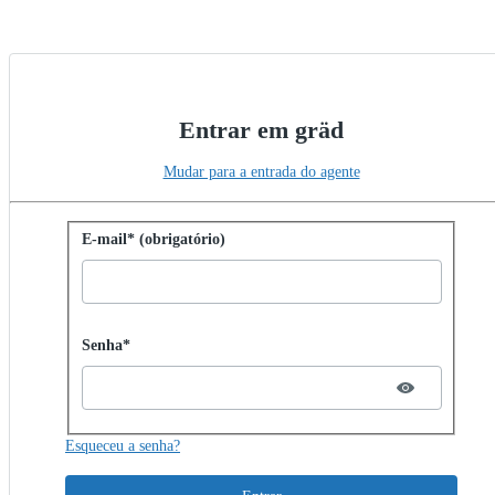
Entrar em gräd
Mudar para a entrada do agente
Entrar com senha
E-mail* (obrigatório)
Password hidden
Senha*
Esqueceu a senha?