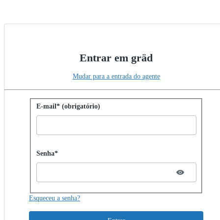
Entrar em gräd
Mudar para a entrada do agente
Entrar com senha
E-mail* (obrigatório)
Password hidden
Senha*
Esqueceu a senha?