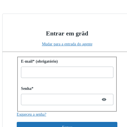
Entrar em gräd
Mudar para a entrada do agente
Entrar com senha
E-mail* (obrigatório)
Password hidden
Senha*
Esqueceu a senha?