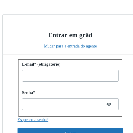
Entrar em gräd
Mudar para a entrada do agente
Entrar com senha
E-mail* (obrigatório)
Password hidden
Senha*
Esqueceu a senha?