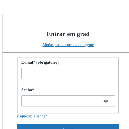
Entrar em gräd
Mudar para a entrada do agente
Entrar com senha
E-mail* (obrigatório)
Password hidden
Senha*
Esqueceu a senha?