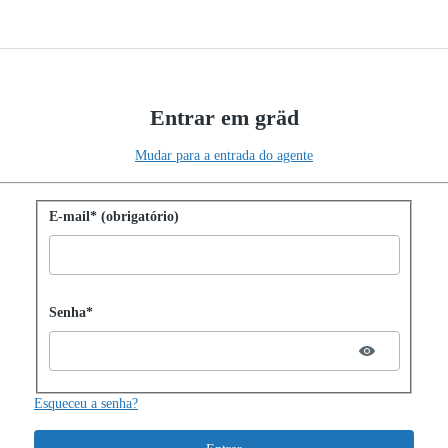
Entrar em gräd
Mudar para a entrada do agente
Entrar com senha
E-mail* (obrigatório)
Password hidden
Senha*
Esqueceu a senha?